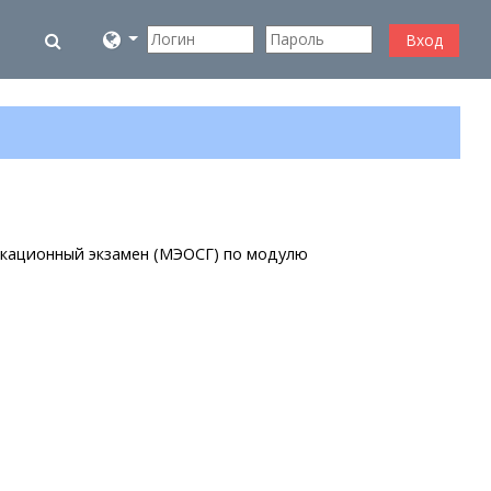
Изменить данные поисковой строки
Вход
кационный экзамен (МЭОСГ) по модулю