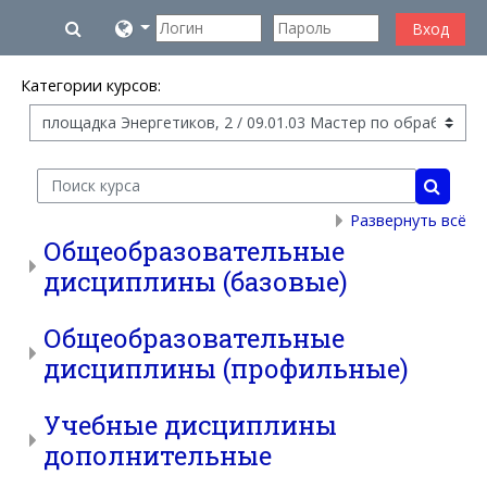
Перейти к основному содержанию
Изменить данные поисковой строки
Вход
Категории курсов:
Поиск курса
Поиск 
Развернуть всё
Общеобразовательные
дисциплины (базовые)
Общеобразовательные
дисциплины (профильные)
Учебные дисциплины
дополнительные